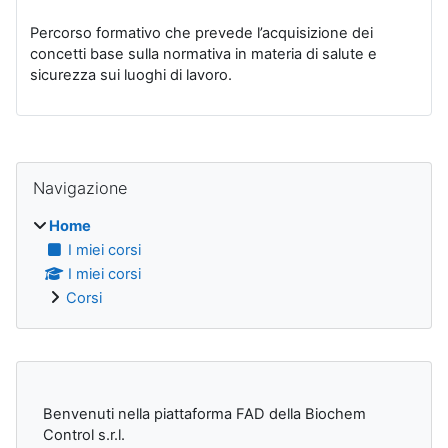
Percorso formativo che prevede l’acquisizione dei
concetti base sulla normativa in materia di salute e
sicurezza sui luoghi di lavoro.
Blocchi
Salta Navigazione
Navigazione
Home
I miei corsi
I miei corsi
Corsi
Blocchi supplementari
Benvenuti nella piattaforma FAD della Biochem
Control s.r.l.