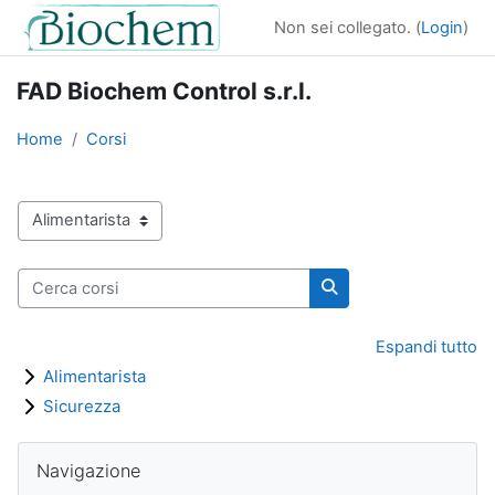
Vai al contenuto principale
Non sei collegato. (
Login
)
FAD Biochem Control s.r.l.
Home
Corsi
Categorie di corso
Cerca corsi
Cerca corsi
Espandi tutto
Alimentarista
Sicurezza
Blocchi
Salta Navigazione
Navigazione